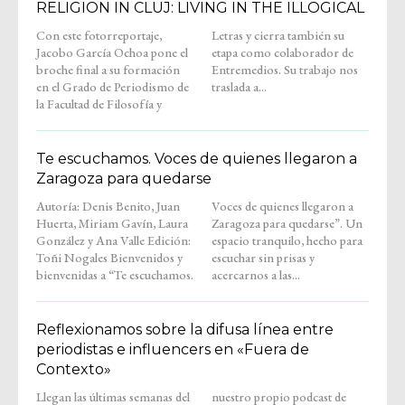
RELIGION IN CLUJ: LIVING IN THE ILLOGICAL
Con este fotorreportaje,
Letras y cierra también su
Jacobo García Ochoa pone el
etapa como colaborador de
broche final a su formación
Entremedios. Su trabajo nos
en el Grado de Periodismo de
traslada a...
la Facultad de Filosofía y
Te escuchamos. Voces de quienes llegaron a
Zaragoza para quedarse
Autoría: Denis Benito, Juan
Voces de quienes llegaron a
Huerta, Miriam Gavín, Laura
Zaragoza para quedarse”. Un
González y Ana Valle Edición:
espacio tranquilo, hecho para
Toñi Nogales Bienvenidos y
escuchar sin prisas y
bienvenidas a “Te escuchamos.
acercarnos a las...
Reflexionamos sobre la difusa línea entre
periodistas e influencers en «Fuera de
Contexto»
Llegan las últimas semanas del
nuestro propio podcast de