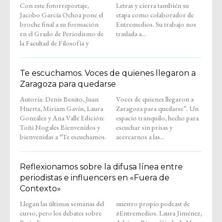
Con este fotorreportaje,
Letras y cierra también su
Jacobo García Ochoa pone el
etapa como colaborador de
broche final a su formación
Entremedios. Su trabajo nos
en el Grado de Periodismo de
traslada a...
la Facultad de Filosofía y
Te escuchamos. Voces de quienes llegaron a
Zaragoza para quedarse
Autoría: Denis Benito, Juan
Voces de quienes llegaron a
Huerta, Miriam Gavín, Laura
Zaragoza para quedarse”. Un
González y Ana Valle Edición:
espacio tranquilo, hecho para
Toñi Nogales Bienvenidos y
escuchar sin prisas y
bienvenidas a “Te escuchamos.
acercarnos a las...
Reflexionamos sobre la difusa línea entre
periodistas e influencers en «Fuera de
Contexto»
Llegan las últimas semanas del
nuestro propio podcast de
curso, pero los debates sobre
#Entremedios. Laura Jiménez,