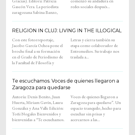
Gracias). Editora: Patricia
comenzó su andadura en
Gascón Vera. La periodista
redes sociales después...
zaragozana Sabina Banzo,
RELIGION IN CLUJ: LIVING IN THE ILLOGICAL
Con este fotorreportaje,
Letras y cierra también su
Jacobo García Ochoa pone el
etapa como colaborador de
broche final a su formación
Entremedios. Su trabajo nos
en el Grado de Periodismo de
traslada a...
la Facultad de Filosofía y
Te escuchamos. Voces de quienes llegaron a
Zaragoza para quedarse
Autoría: Denis Benito, Juan
Voces de quienes llegaron a
Huerta, Miriam Gavín, Laura
Zaragoza para quedarse”. Un
González y Ana Valle Edición:
espacio tranquilo, hecho para
Toñi Nogales Bienvenidos y
escuchar sin prisas y
bienvenidas a “Te escuchamos.
acercarnos a las...