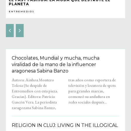
PLANETA
ENTREMEDIOS
Chocolates, Mundial y mucha, mucha
viralidad de la mano de la influencer
aragonesa Sabina Banzo
Autora: Ainhoa Montero
tras años como reportera de
Tolosa (Se despide de
televisión y locutora de spots
Entremedios con esta pieza.
para grandes marcas,
Gracias). Editora: Patricia
comenzó su andadura en
Gascón Vera. La periodista
redes sociales después...
zaragozana Sabina Banzo,
RELIGION IN CLUJ: LIVING IN THE ILLOGICAL