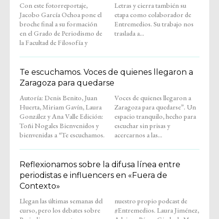
Con este fotorreportaje,
Letras y cierra también su
Jacobo García Ochoa pone el
etapa como colaborador de
broche final a su formación
Entremedios. Su trabajo nos
en el Grado de Periodismo de
traslada a...
la Facultad de Filosofía y
Te escuchamos. Voces de quienes llegaron a
Zaragoza para quedarse
Autoría: Denis Benito, Juan
Voces de quienes llegaron a
Huerta, Miriam Gavín, Laura
Zaragoza para quedarse”. Un
González y Ana Valle Edición:
espacio tranquilo, hecho para
Toñi Nogales Bienvenidos y
escuchar sin prisas y
bienvenidas a “Te escuchamos.
acercarnos a las...
Reflexionamos sobre la difusa línea entre
periodistas e influencers en «Fuera de
Contexto»
Llegan las últimas semanas del
nuestro propio podcast de
curso, pero los debates sobre
#Entremedios. Laura Jiménez,