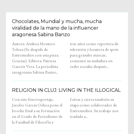
Chocolates, Mundial y mucha, mucha
viralidad de la mano de la influencer
aragonesa Sabina Banzo
Autora: Ainhoa Montero
tras años como reportera de
Tolosa (Se despide de
televisión y locutora de spots
Entremedios con esta pieza.
para grandes marcas,
Gracias). Editora: Patricia
comenzó su andadura en
Gascón Vera. La periodista
redes sociales después...
zaragozana Sabina Banzo,
RELIGION IN CLUJ: LIVING IN THE ILLOGICAL
Con este fotorreportaje,
Letras y cierra también su
Jacobo García Ochoa pone el
etapa como colaborador de
broche final a su formación
Entremedios. Su trabajo nos
en el Grado de Periodismo de
traslada a...
la Facultad de Filosofía y