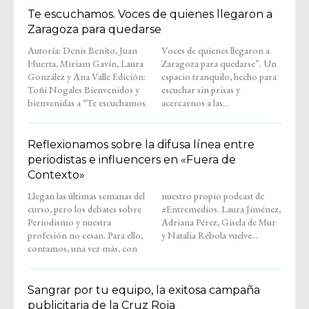
Te escuchamos. Voces de quienes llegaron a
Zaragoza para quedarse
Autoría: Denis Benito, Juan
Voces de quienes llegaron a
Huerta, Miriam Gavín, Laura
Zaragoza para quedarse”. Un
González y Ana Valle Edición:
espacio tranquilo, hecho para
Toñi Nogales Bienvenidos y
escuchar sin prisas y
bienvenidas a “Te escuchamos.
acercarnos a las...
Reflexionamos sobre la difusa línea entre
periodistas e influencers en «Fuera de
Contexto»
Llegan las últimas semanas del
nuestro propio podcast de
curso, pero los debates sobre
#Entremedios. Laura Jiménez,
Periodismo y nuestra
Adriana Pérez, Gisela de Mur
profesión no cesan. Para ello,
y Natalia Rébola vuelve...
contamos, una vez más, con
Sangrar por tu equipo, la exitosa campaña
publicitaria de la Cruz Roja