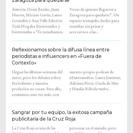
Zaragoza para quedarse
Autoría: Denis Benito, Juan
Voces de quienes llegaron a
Huerta, Miriam Gavín, Laura
Zaragoza para quedarse”. Un
González y Ana Valle Edición:
espacio tranquilo, hecho para
Toñi Nogales Bienvenidos y
escuchar sin prisas y
bienvenidas a “Te escuchamos.
acercarnos a las...
Reflexionamos sobre la difusa línea entre
periodistas e influencers en «Fuera de
Contexto»
Llegan las últimas semanas del
nuestro propio podcast de
curso, pero los debates sobre
#Entremedios. Laura Jiménez,
Periodismo y nuestra
Adriana Pérez, Gisela de Mur
profesión no cesan. Para ello,
y Natalia Rébola vuelve...
contamos, una vez más, con
Sangrar por tu equipo, la exitosa campaña
publicitaria de la Cruz Roja
La Cruz Roja es una de las
personas en el mundo, pero