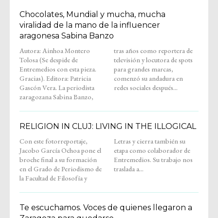
Chocolates, Mundial y mucha, mucha
viralidad de la mano de la influencer
aragonesa Sabina Banzo
Autora: Ainhoa Montero
tras años como reportera de
Tolosa (Se despide de
televisión y locutora de spots
Entremedios con esta pieza.
para grandes marcas,
Gracias). Editora: Patricia
comenzó su andadura en
Gascón Vera. La periodista
redes sociales después...
zaragozana Sabina Banzo,
RELIGION IN CLUJ: LIVING IN THE ILLOGICAL
Con este fotorreportaje,
Letras y cierra también su
Jacobo García Ochoa pone el
etapa como colaborador de
broche final a su formación
Entremedios. Su trabajo nos
en el Grado de Periodismo de
traslada a...
la Facultad de Filosofía y
Te escuchamos. Voces de quienes llegaron a