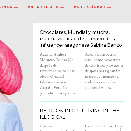
LINKS
ENTRESPOTS
ENTRELÍNEAS
Chocolates, Mundial y mucha,
mucha viralidad de la mano de la
influencer aragonesa Sabina Banzo
Autora: Ainhoa
Sabina Banzo, tras
Montero Tolosa (Se
años como reportera
despide de
de televisión y locutora
Entremedios con esta
de spots para grandes
pieza. Gracias).
marcas, comenzó su
Editora: Patricia
andadura en redes
Gascón Vera. La
sociales después...
periodista zaragozana
RELIGION IN CLUJ: LIVING IN THE
ILLOGICAL
Con este
Facultad de Filosofía y