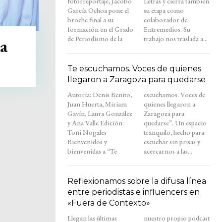
fotorreportaje, Jacobo
Letras y cierra también
García Ochoa pone el
su etapa como
broche final a su
colaborador de
formación en el Grado
Entremedios. Su
de Periodismo de la
trabajo nos traslada a...
a
Te escuchamos. Voces de quienes
llegaron a Zaragoza para quedarse
Autoría: Denis Benito,
escuchamos. Voces de
Juan Huerta, Miriam
quienes llegaron a
Gavín, Laura González
Zaragoza para
y Ana Valle Edición:
quedarse”. Un espacio
Toñi Nogales
tranquilo, hecho para
Bienvenidos y
escuchar sin prisas y
bienvenidas a “Te
acercarnos a las...
Reflexionamos sobre la difusa línea
entre periodistas e influencers en
«Fuera de Contexto»
Llegan las últimas
nuestro propio podcast