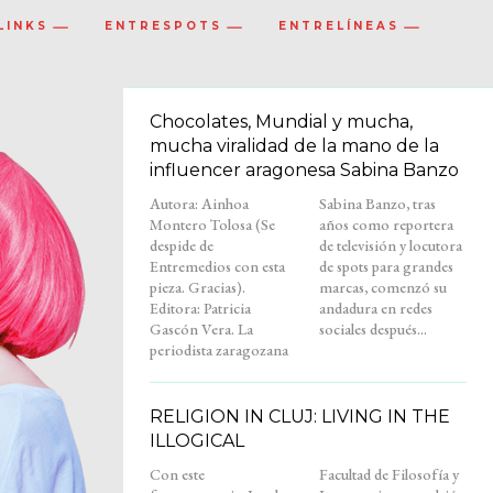
LINKS
ENTRESPOTS
ENTRELÍNEAS
Chocolates, Mundial y mucha,
mucha viralidad de la mano de la
influencer aragonesa Sabina Banzo
Autora: Ainhoa
Sabina Banzo, tras
Montero Tolosa (Se
años como reportera
despide de
de televisión y locutora
Entremedios con esta
de spots para grandes
pieza. Gracias).
marcas, comenzó su
Editora: Patricia
andadura en redes
Gascón Vera. La
sociales después...
periodista zaragozana
RELIGION IN CLUJ: LIVING IN THE
ILLOGICAL
Con este
Facultad de Filosofía y