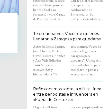
fotorreportaje, Jacobo
Letras y cierra también
García Ochoa pone el
su etapa como
broche final a su
colaborador de
formación en el Grado
Entremedios. Su
de Periodismo de la
trabajo nos traslada a...
Te escuchamos. Voces de quienes
llegaron a Zaragoza para quedarse
Autoría: Denis Benito,
escuchamos. Voces de
Juan Huerta, Miriam
quienes llegaron a
Gavín, Laura González
Zaragoza para
y Ana Valle Edición:
quedarse”. Un espacio
Toñi Nogales
tranquilo, hecho para
Bienvenidos y
escuchar sin prisas y
bienvenidas a “Te
acercarnos a las...
Reflexionamos sobre la difusa línea
entre periodistas e influencers en
«Fuera de Contexto»
Llegan las últimas
nuestro propio podcast