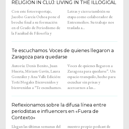
RELIGION IN CLUJ: LIVING IN THE ILLOGICAL
Con este fotorreportaje,
Letras y cierra también su
Jacobo García Ochoa pone el
etapa como colaborador de
broche final a su formación
Entremedios. Su trabajo nos
en el Grado de Periodismo de
traslada a...
la Facultad de Filosofía y
Te escuchamos. Voces de quienes llegaron a
Zaragoza para quedarse
Autoría: Denis Benito, Juan
Voces de quienes llegaron a
Huerta, Miriam Gavín, Laura
Zaragoza para quedarse”. Un
González y Ana Valle Edición:
espacio tranquilo, hecho para
Toñi Nogales Bienvenidos y
escuchar sin prisas y
bienvenidas a “Te escuchamos.
acercarnos a las...
Reflexionamos sobre la difusa línea entre
periodistas e influencers en «Fuera de
Contexto»
Llegan las últimas semanas del
nuestro propio podcast de