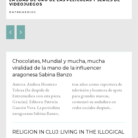
VIDEOJUEGOS
ENTREMEDIOS
Chocolates, Mundial y mucha, mucha
viralidad de la mano de la influencer
aragonesa Sabina Banzo
Autora: Ainhoa Montero
tras años como reportera de
Tolosa (Se despide de
televisión y locutora de spots
Entremedios con esta pieza.
para grandes marcas,
Gracias). Editora: Patricia
comenzó su andadura en
Gascón Vera. La periodista
redes sociales después...
zaragozana Sabina Banzo,
RELIGION IN CLUJ: LIVING IN THE ILLOGICAL