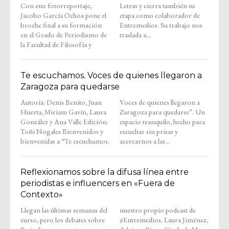
Con este fotorreportaje,
Letras y cierra también su
Jacobo García Ochoa pone el
etapa como colaborador de
broche final a su formación
Entremedios. Su trabajo nos
en el Grado de Periodismo de
traslada a...
la Facultad de Filosofía y
Te escuchamos. Voces de quienes llegaron a
Zaragoza para quedarse
Autoría: Denis Benito, Juan
Voces de quienes llegaron a
Huerta, Miriam Gavín, Laura
Zaragoza para quedarse”. Un
González y Ana Valle Edición:
espacio tranquilo, hecho para
Toñi Nogales Bienvenidos y
escuchar sin prisas y
bienvenidas a “Te escuchamos.
acercarnos a las...
Reflexionamos sobre la difusa línea entre
periodistas e influencers en «Fuera de
Contexto»
Llegan las últimas semanas del
nuestro propio podcast de
curso, pero los debates sobre
#Entremedios. Laura Jiménez,