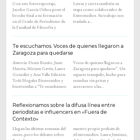
Con este fotorreportaje,
Letras y cierra también su
Jacobo García Ochoa pone el
etapa como colaborador de
broche final a su formación
Entremedios. Su trabajo nos
en el Grado de Periodismo de
traslada a...
la Facultad de Filosofía y
Te escuchamos. Voces de quienes llegaron a
Zaragoza para quedarse
Autoría: Denis Benito, Juan
Voces de quienes llegaron a
Huerta, Miriam Gavín, Laura
Zaragoza para quedarse”. Un
González y Ana Valle Edición:
espacio tranquilo, hecho para
Toñi Nogales Bienvenidos y
escuchar sin prisas y
bienvenidas a “Te escuchamos.
acercarnos a las...
Reflexionamos sobre la difusa línea entre
periodistas e influencers en «Fuera de
Contexto»
Llegan las últimas semanas del
nuestro propio podcast de
curso, pero los debates sobre
#Entremedios. Laura Jiménez,