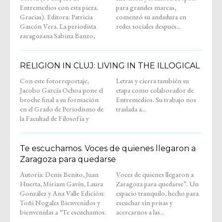
Entremedios con esta pieza.
para grandes marcas,
Gracias). Editora: Patricia
comenzó su andadura en
Gascón Vera. La periodista
redes sociales después...
zaragozana Sabina Banzo,
RELIGION IN CLUJ: LIVING IN THE ILLOGICAL
Con este fotorreportaje,
Letras y cierra también su
Jacobo García Ochoa pone el
etapa como colaborador de
broche final a su formación
Entremedios. Su trabajo nos
en el Grado de Periodismo de
traslada a...
la Facultad de Filosofía y
Te escuchamos. Voces de quienes llegaron a
Zaragoza para quedarse
Autoría: Denis Benito, Juan
Voces de quienes llegaron a
Huerta, Miriam Gavín, Laura
Zaragoza para quedarse”. Un
González y Ana Valle Edición:
espacio tranquilo, hecho para
Toñi Nogales Bienvenidos y
escuchar sin prisas y
bienvenidas a “Te escuchamos.
acercarnos a las...