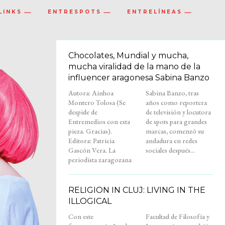
LINKS
ENTRESPOTS
ENTRELÍNEAS
Chocolates, Mundial y mucha,
mucha viralidad de la mano de la
influencer aragonesa Sabina Banzo
Autora: Ainhoa
Sabina Banzo, tras
Montero Tolosa (Se
años como reportera
despide de
de televisión y locutora
Entremedios con esta
de spots para grandes
pieza. Gracias).
marcas, comenzó su
Editora: Patricia
andadura en redes
Gascón Vera. La
sociales después...
periodista zaragozana
RELIGION IN CLUJ: LIVING IN THE
ILLOGICAL
Con este
Facultad de Filosofía y