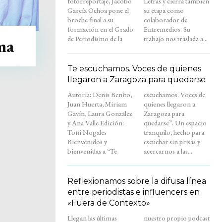
fotorreportaje, Jacobo
Letras y cierra también
García Ochoa pone el
su etapa como
broche final a su
colaborador de
formación en el Grado
Entremedios. Su
de Periodismo de la
trabajo nos traslada a...
ma
Te escuchamos. Voces de quienes
llegaron a Zaragoza para quedarse
Autoría: Denis Benito,
escuchamos. Voces de
Juan Huerta, Miriam
quienes llegaron a
Gavín, Laura González
Zaragoza para
y Ana Valle Edición:
quedarse”. Un espacio
Toñi Nogales
tranquilo, hecho para
Bienvenidos y
escuchar sin prisas y
bienvenidas a “Te
acercarnos a las...
Reflexionamos sobre la difusa línea
entre periodistas e influencers en
«Fuera de Contexto»
Llegan las últimas
nuestro propio podcast