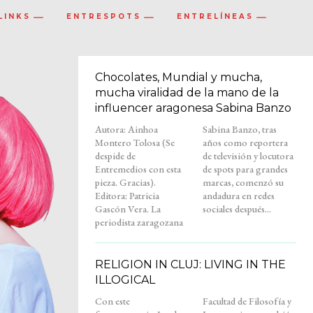
LINKS
ENTRESPOTS
ENTRELÍNEAS
Chocolates, Mundial y mucha,
mucha viralidad de la mano de la
influencer aragonesa Sabina Banzo
Autora: Ainhoa
Sabina Banzo, tras
Montero Tolosa (Se
años como reportera
despide de
de televisión y locutora
Entremedios con esta
de spots para grandes
pieza. Gracias).
marcas, comenzó su
Editora: Patricia
andadura en redes
Gascón Vera. La
sociales después...
periodista zaragozana
RELIGION IN CLUJ: LIVING IN THE
ILLOGICAL
Con este
Facultad de Filosofía y