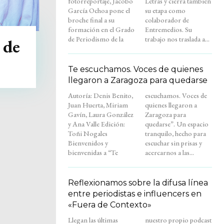
fotorreportaje, Jacobo
Letras y cierra también
García Ochoa pone el
su etapa como
broche final a su
colaborador de
formación en el Grado
Entremedios. Su
de Periodismo de la
trabajo nos traslada a...
 de
Te escuchamos. Voces de quienes
llegaron a Zaragoza para quedarse
Autoría: Denis Benito,
escuchamos. Voces de
Juan Huerta, Miriam
quienes llegaron a
Gavín, Laura González
Zaragoza para
y Ana Valle Edición:
quedarse”. Un espacio
Toñi Nogales
tranquilo, hecho para
Bienvenidos y
escuchar sin prisas y
bienvenidas a “Te
acercarnos a las...
Reflexionamos sobre la difusa línea
entre periodistas e influencers en
«Fuera de Contexto»
Llegan las últimas
nuestro propio podcast