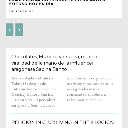
EXITOSO HOY EN DÍA
ENTREMEDIOS
Chocolates, Mundial y mucha, mucha
viralidad de la mano de la influencer
aragonesa Sabina Banzo
Autora: Ainhoa Montero
tras años como reportera de
Tolosa (Se despide de
televisión y locutora de spots
Entremedios con esta pieza.
para grandes marcas,
Gracias). Editora: Patricia
comenzó su andadura en
Gascón Vera. La periodista
redes sociales después...
zaragozana Sabina Banzo,
RELIGION IN CLUJ: LIVING IN THE ILLOGICAL