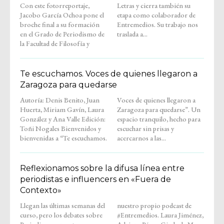
Con este fotorreportaje,
Letras y cierra también su
Jacobo García Ochoa pone el
etapa como colaborador de
broche final a su formación
Entremedios. Su trabajo nos
en el Grado de Periodismo de
traslada a...
la Facultad de Filosofía y
Te escuchamos. Voces de quienes llegaron a
Zaragoza para quedarse
Autoría: Denis Benito, Juan
Voces de quienes llegaron a
Huerta, Miriam Gavín, Laura
Zaragoza para quedarse”. Un
González y Ana Valle Edición:
espacio tranquilo, hecho para
Toñi Nogales Bienvenidos y
escuchar sin prisas y
bienvenidas a “Te escuchamos.
acercarnos a las...
Reflexionamos sobre la difusa línea entre
periodistas e influencers en «Fuera de
Contexto»
Llegan las últimas semanas del
nuestro propio podcast de
curso, pero los debates sobre
#Entremedios. Laura Jiménez,