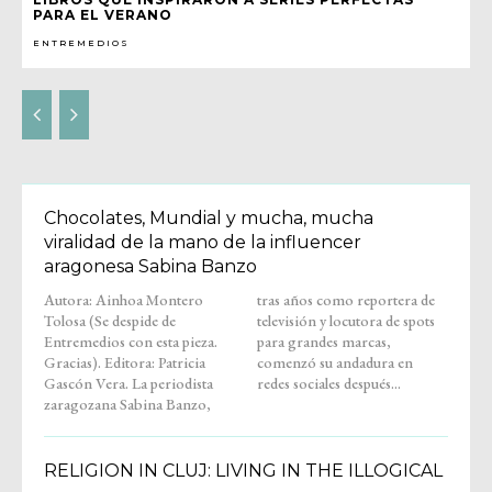
PARA EL VERANO
ENTREMEDIOS
Chocolates, Mundial y mucha, mucha
viralidad de la mano de la influencer
aragonesa Sabina Banzo
Autora: Ainhoa Montero
tras años como reportera de
Tolosa (Se despide de
televisión y locutora de spots
Entremedios con esta pieza.
para grandes marcas,
Gracias). Editora: Patricia
comenzó su andadura en
Gascón Vera. La periodista
redes sociales después...
zaragozana Sabina Banzo,
RELIGION IN CLUJ: LIVING IN THE ILLOGICAL