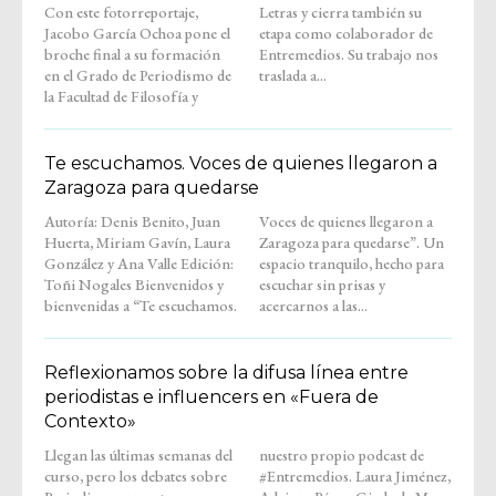
Con este fotorreportaje,
Letras y cierra también su
Jacobo García Ochoa pone el
etapa como colaborador de
broche final a su formación
Entremedios. Su trabajo nos
en el Grado de Periodismo de
traslada a...
la Facultad de Filosofía y
Te escuchamos. Voces de quienes llegaron a
Zaragoza para quedarse
Autoría: Denis Benito, Juan
Voces de quienes llegaron a
Huerta, Miriam Gavín, Laura
Zaragoza para quedarse”. Un
González y Ana Valle Edición:
espacio tranquilo, hecho para
Toñi Nogales Bienvenidos y
escuchar sin prisas y
bienvenidas a “Te escuchamos.
acercarnos a las...
Reflexionamos sobre la difusa línea entre
periodistas e influencers en «Fuera de
Contexto»
Llegan las últimas semanas del
nuestro propio podcast de
curso, pero los debates sobre
#Entremedios. Laura Jiménez,