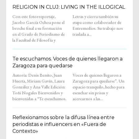
RELIGION IN CLUJ: LIVING IN THE ILLOGICAL
Con este fotorreportaje,
Letras y cierra también su
Jacobo García Ochoa pone el
etapa como colaborador de
broche final a su formación
Entremedios. Su trabajo nos
en el Grado de Periodismo de
traslada a...
la Facultad de Filosofía y
Te escuchamos. Voces de quienes llegaron a
Zaragoza para quedarse
Autoría: Denis Benito, Juan
Voces de quienes llegaron a
Huerta, Miriam Gavín, Laura
Zaragoza para quedarse”. Un
González y Ana Valle Edición:
espacio tranquilo, hecho para
Toñi Nogales Bienvenidos y
escuchar sin prisas y
bienvenidas a “Te escuchamos.
acercarnos a las...
Reflexionamos sobre la difusa línea entre
periodistas e influencers en «Fuera de
Contexto»