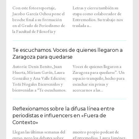
Con este fotorreportaje,
Letras y cierra también su
Jacobo García Ochoa pone el
etapa como colaborador de
broche final a su formación
Entremedios. Su trabajo nos
en el Grado de Periodismo de
traslada a...
la Facultad de Filosofía y
Te escuchamos. Voces de quienes llegaron a
Zaragoza para quedarse
Autoría: Denis Benito, Juan
Voces de quienes llegaron a
Huerta, Miriam Gavín, Laura
Zaragoza para quedarse”. Un
González y Ana Valle Edición:
espacio tranquilo, hecho para
Toñi Nogales Bienvenidos y
escuchar sin prisas y
bienvenidas a “Te escuchamos.
acercarnos a las...
Reflexionamos sobre la difusa línea entre
periodistas e influencers en «Fuera de
Contexto»
Llegan las últimas semanas del
nuestro propio podcast de
curso, pero los debates sobre
#Entremedios. Laura Jiménez,