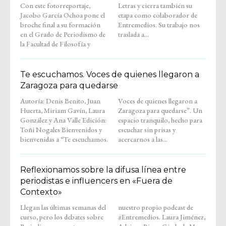
Con este fotorreportaje,
Letras y cierra también su
Jacobo García Ochoa pone el
etapa como colaborador de
broche final a su formación
Entremedios. Su trabajo nos
en el Grado de Periodismo de
traslada a...
la Facultad de Filosofía y
Te escuchamos. Voces de quienes llegaron a
Zaragoza para quedarse
Autoría: Denis Benito, Juan
Voces de quienes llegaron a
Huerta, Miriam Gavín, Laura
Zaragoza para quedarse”. Un
González y Ana Valle Edición:
espacio tranquilo, hecho para
Toñi Nogales Bienvenidos y
escuchar sin prisas y
bienvenidas a “Te escuchamos.
acercarnos a las...
Reflexionamos sobre la difusa línea entre
periodistas e influencers en «Fuera de
Contexto»
Llegan las últimas semanas del
nuestro propio podcast de
curso, pero los debates sobre
#Entremedios. Laura Jiménez,