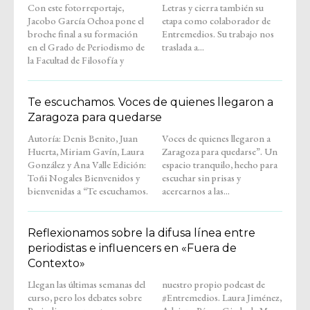
Con este fotorreportaje,
Letras y cierra también su
Jacobo García Ochoa pone el
etapa como colaborador de
broche final a su formación
Entremedios. Su trabajo nos
en el Grado de Periodismo de
traslada a...
la Facultad de Filosofía y
Te escuchamos. Voces de quienes llegaron a
Zaragoza para quedarse
Autoría: Denis Benito, Juan
Voces de quienes llegaron a
Huerta, Miriam Gavín, Laura
Zaragoza para quedarse”. Un
González y Ana Valle Edición:
espacio tranquilo, hecho para
Toñi Nogales Bienvenidos y
escuchar sin prisas y
bienvenidas a “Te escuchamos.
acercarnos a las...
Reflexionamos sobre la difusa línea entre
periodistas e influencers en «Fuera de
Contexto»
Llegan las últimas semanas del
nuestro propio podcast de
curso, pero los debates sobre
#Entremedios. Laura Jiménez,