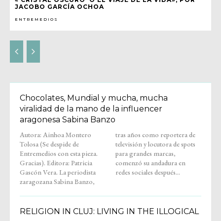
JACOBO GARCÍA OCHOA
ENTREMEDIOS
Chocolates, Mundial y mucha, mucha
viralidad de la mano de la influencer
aragonesa Sabina Banzo
Autora: Ainhoa Montero
tras años como reportera de
Tolosa (Se despide de
televisión y locutora de spots
Entremedios con esta pieza.
para grandes marcas,
Gracias). Editora: Patricia
comenzó su andadura en
Gascón Vera. La periodista
redes sociales después...
zaragozana Sabina Banzo,
RELIGION IN CLUJ: LIVING IN THE ILLOGICAL