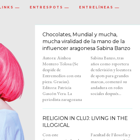
LINKS
ENTRESPOTS
ENTRELÍNEAS
Chocolates, Mundial y mucha,
mucha viralidad de la mano de la
influencer aragonesa Sabina Banzo
Autora: Ainhoa
Sabina Banzo, tras
Montero Tolosa (Se
años como reportera
despide de
de televisión y locutora
Entremedios con esta
de spots para grandes
pieza. Gracias).
marcas, comenzó su
Editora: Patricia
andadura en redes
Gascón Vera. La
sociales después...
periodista zaragozana
RELIGION IN CLUJ: LIVING IN THE
ILLOGICAL
Con este
Facultad de Filosofía y