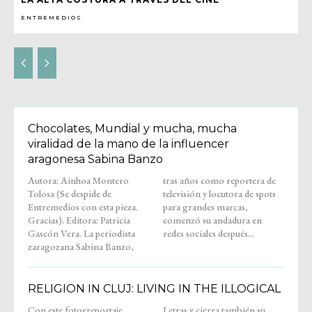
ENTREMEDIOS
Chocolates, Mundial y mucha, mucha
viralidad de la mano de la influencer
aragonesa Sabina Banzo
Autora: Ainhoa Montero
tras años como reportera de
Tolosa (Se despide de
televisión y locutora de spots
Entremedios con esta pieza.
para grandes marcas,
Gracias). Editora: Patricia
comenzó su andadura en
Gascón Vera. La periodista
redes sociales después...
zaragozana Sabina Banzo,
RELIGION IN CLUJ: LIVING IN THE ILLOGICAL
Con este fotorreportaje,
Letras y cierra también su