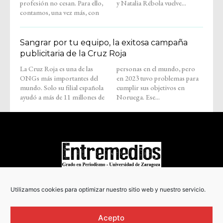
profesión no cesan. Para ello,
y Natalia Rébola vuelve...
contamos, una vez más, con
Sangrar por tu equipo, la exitosa campaña
publicitaria de la Cruz Roja
La Cruz Roja es una de las
personas en el mundo, pero
ONGs más importantes del
en 2023 tuvo problemas para
mundo. Solo su filial española
cumplir sus objetivos en
ayudó a más de 11 millones de
Noruega. Ese...
COPYRIGHT © 2022
Utilizamos cookies para optimizar nuestro sitio web y nuestro servicio.
Acepto