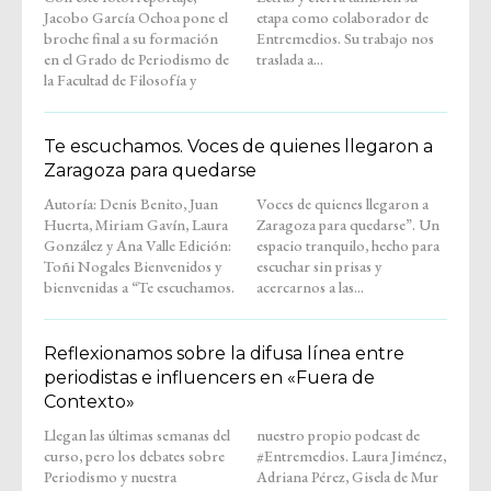
Jacobo García Ochoa pone el
etapa como colaborador de
broche final a su formación
Entremedios. Su trabajo nos
en el Grado de Periodismo de
traslada a...
la Facultad de Filosofía y
Te escuchamos. Voces de quienes llegaron a
Zaragoza para quedarse
Autoría: Denis Benito, Juan
Voces de quienes llegaron a
Huerta, Miriam Gavín, Laura
Zaragoza para quedarse”. Un
González y Ana Valle Edición:
espacio tranquilo, hecho para
Toñi Nogales Bienvenidos y
escuchar sin prisas y
bienvenidas a “Te escuchamos.
acercarnos a las...
Reflexionamos sobre la difusa línea entre
periodistas e influencers en «Fuera de
Contexto»
Llegan las últimas semanas del
nuestro propio podcast de
curso, pero los debates sobre
#Entremedios. Laura Jiménez,
Periodismo y nuestra
Adriana Pérez, Gisela de Mur