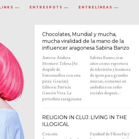
LINKS
ENTRESPOTS
ENTRELÍNEAS
Chocolates, Mundial y mucha,
mucha viralidad de la mano de la
influencer aragonesa Sabina Banzo
Autora: Ainhoa
Sabina Banzo, tras
Montero Tolosa (Se
años como reportera
despide de
de televisión y locutora
Entremedios con esta
de spots para grandes
pieza. Gracias).
marcas, comenzó su
Editora: Patricia
andadura en redes
Gascón Vera. La
sociales después...
periodista zaragozana
RELIGION IN CLUJ: LIVING IN THE
ILLOGICAL
Con este
Facultad de Filosofía y