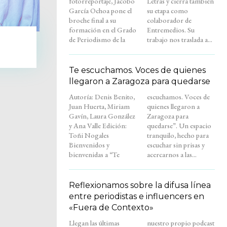
fotorreportaje, Jacobo
Letras y cierra también
García Ochoa pone el
su etapa como
broche final a su
colaborador de
formación en el Grado
Entremedios. Su
de Periodismo de la
trabajo nos traslada a...
Te escuchamos. Voces de quienes
llegaron a Zaragoza para quedarse
Autoría: Denis Benito,
escuchamos. Voces de
Juan Huerta, Miriam
quienes llegaron a
Gavín, Laura González
Zaragoza para
y Ana Valle Edición:
quedarse”. Un espacio
Toñi Nogales
tranquilo, hecho para
Bienvenidos y
escuchar sin prisas y
bienvenidas a “Te
acercarnos a las...
Reflexionamos sobre la difusa línea
entre periodistas e influencers en
«Fuera de Contexto»
Llegan las últimas
nuestro propio podcast