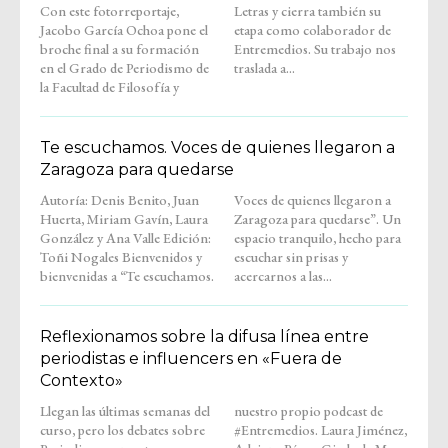
Con este fotorreportaje,
Letras y cierra también su
Jacobo García Ochoa pone el
etapa como colaborador de
broche final a su formación
Entremedios. Su trabajo nos
en el Grado de Periodismo de
traslada a...
la Facultad de Filosofía y
Te escuchamos. Voces de quienes llegaron a
Zaragoza para quedarse
Autoría: Denis Benito, Juan
Voces de quienes llegaron a
Huerta, Miriam Gavín, Laura
Zaragoza para quedarse”. Un
González y Ana Valle Edición:
espacio tranquilo, hecho para
Toñi Nogales Bienvenidos y
escuchar sin prisas y
bienvenidas a “Te escuchamos.
acercarnos a las...
Reflexionamos sobre la difusa línea entre
periodistas e influencers en «Fuera de
Contexto»
Llegan las últimas semanas del
nuestro propio podcast de
curso, pero los debates sobre
#Entremedios. Laura Jiménez,