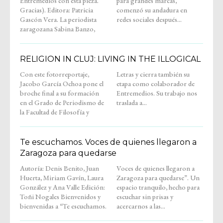
Entremedios con esta pieza.
para grandes marcas,
Gracias). Editora: Patricia
comenzó su andadura en
Gascón Vera. La periodista
redes sociales después...
zaragozana Sabina Banzo,
RELIGION IN CLUJ: LIVING IN THE ILLOGICAL
Con este fotorreportaje,
Letras y cierra también su
Jacobo García Ochoa pone el
etapa como colaborador de
broche final a su formación
Entremedios. Su trabajo nos
en el Grado de Periodismo de
traslada a...
la Facultad de Filosofía y
Te escuchamos. Voces de quienes llegaron a
Zaragoza para quedarse
Autoría: Denis Benito, Juan
Voces de quienes llegaron a
Huerta, Miriam Gavín, Laura
Zaragoza para quedarse”. Un
González y Ana Valle Edición:
espacio tranquilo, hecho para
Toñi Nogales Bienvenidos y
escuchar sin prisas y
bienvenidas a “Te escuchamos.
acercarnos a las...