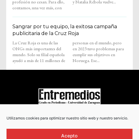
profesión no cesan. Para ello,
y Natalia Rébola vuelve...
contamos, una vez más, con
Sangrar por tu equipo, la exitosa campaña
publicitaria de la Cruz Roja
La Cruz Roja es una de las
personas en el mundo, pero
ONGs más importantes del
en 2023 tuvo problemas para
mundo. Solo su filial española
cumplir sus objetivos en
ayudó a más de 11 millones de
Noruega. Ese...
COPYRIGHT © 2022
Utilizamos cookies para optimizar nuestro sitio web y nuestro servicio.
Acepto