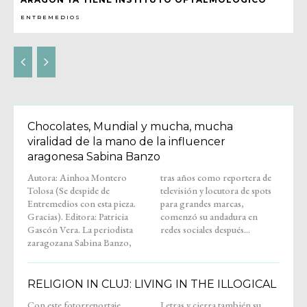
ENTREMEDIOS
Chocolates, Mundial y mucha, mucha
viralidad de la mano de la influencer
aragonesa Sabina Banzo
Autora: Ainhoa Montero
tras años como reportera de
Tolosa (Se despide de
televisión y locutora de spots
Entremedios con esta pieza.
para grandes marcas,
Gracias). Editora: Patricia
comenzó su andadura en
Gascón Vera. La periodista
redes sociales después...
zaragozana Sabina Banzo,
RELIGION IN CLUJ: LIVING IN THE ILLOGICAL
Con este fotorreportaje,
Letras y cierra también su