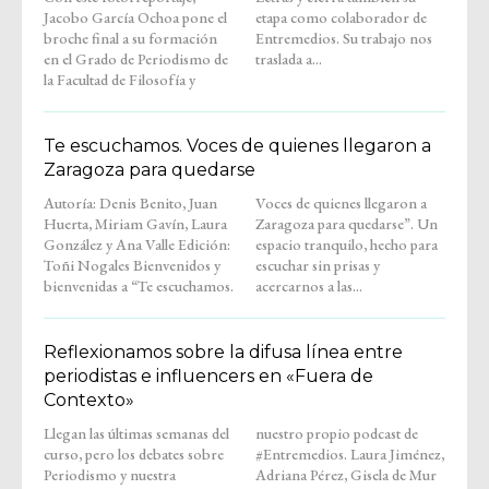
Jacobo García Ochoa pone el
etapa como colaborador de
broche final a su formación
Entremedios. Su trabajo nos
en el Grado de Periodismo de
traslada a...
la Facultad de Filosofía y
Te escuchamos. Voces de quienes llegaron a
Zaragoza para quedarse
Autoría: Denis Benito, Juan
Voces de quienes llegaron a
Huerta, Miriam Gavín, Laura
Zaragoza para quedarse”. Un
González y Ana Valle Edición:
espacio tranquilo, hecho para
Toñi Nogales Bienvenidos y
escuchar sin prisas y
bienvenidas a “Te escuchamos.
acercarnos a las...
Reflexionamos sobre la difusa línea entre
periodistas e influencers en «Fuera de
Contexto»
Llegan las últimas semanas del
nuestro propio podcast de
curso, pero los debates sobre
#Entremedios. Laura Jiménez,
Periodismo y nuestra
Adriana Pérez, Gisela de Mur