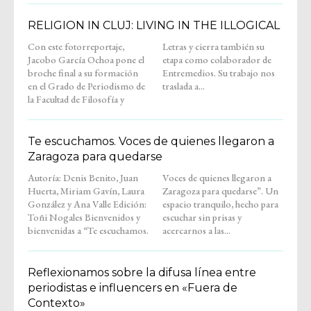
RELIGION IN CLUJ: LIVING IN THE ILLOGICAL
Con este fotorreportaje,
Letras y cierra también su
Jacobo García Ochoa pone el
etapa como colaborador de
broche final a su formación
Entremedios. Su trabajo nos
en el Grado de Periodismo de
traslada a...
la Facultad de Filosofía y
Te escuchamos. Voces de quienes llegaron a
Zaragoza para quedarse
Autoría: Denis Benito, Juan
Voces de quienes llegaron a
Huerta, Miriam Gavín, Laura
Zaragoza para quedarse”. Un
González y Ana Valle Edición:
espacio tranquilo, hecho para
Toñi Nogales Bienvenidos y
escuchar sin prisas y
bienvenidas a “Te escuchamos.
acercarnos a las...
Reflexionamos sobre la difusa línea entre
periodistas e influencers en «Fuera de
Contexto»