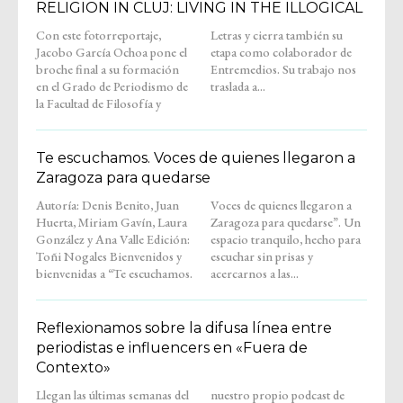
RELIGION IN CLUJ: LIVING IN THE ILLOGICAL
Con este fotorreportaje,
Letras y cierra también su
Jacobo García Ochoa pone el
etapa como colaborador de
broche final a su formación
Entremedios. Su trabajo nos
en el Grado de Periodismo de
traslada a...
la Facultad de Filosofía y
Te escuchamos. Voces de quienes llegaron a
Zaragoza para quedarse
Autoría: Denis Benito, Juan
Voces de quienes llegaron a
Huerta, Miriam Gavín, Laura
Zaragoza para quedarse”. Un
González y Ana Valle Edición:
espacio tranquilo, hecho para
Toñi Nogales Bienvenidos y
escuchar sin prisas y
bienvenidas a “Te escuchamos.
acercarnos a las...
Reflexionamos sobre la difusa línea entre
periodistas e influencers en «Fuera de
Contexto»
Llegan las últimas semanas del
nuestro propio podcast de