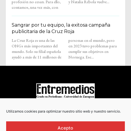
profesión no cesan. Para ello,
y Natalia Rébola vuelve...
contamos, una vez más, con
Sangrar por tu equipo, la exitosa campaña
publicitaria de la Cruz Roja
La Cruz Roja es una de las
personas en el mundo, pero
ONGs más importantes del
en 2023 tuvo problemas para
mundo. Solo su filial española
cumplir sus objetivos en
ayudó a más de 11 millones de
Noruega. Ese...
COPYRIGHT © 2022
Utilizamos cookies para optimizar nuestro sitio web y nuestro servicio.
Acepto