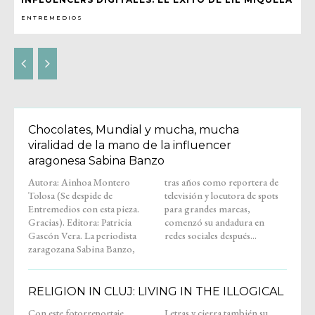
ENTREMEDIOS
Chocolates, Mundial y mucha, mucha
viralidad de la mano de la influencer
aragonesa Sabina Banzo
Autora: Ainhoa Montero
tras años como reportera de
Tolosa (Se despide de
televisión y locutora de spots
Entremedios con esta pieza.
para grandes marcas,
Gracias). Editora: Patricia
comenzó su andadura en
Gascón Vera. La periodista
redes sociales después...
zaragozana Sabina Banzo,
RELIGION IN CLUJ: LIVING IN THE ILLOGICAL
Con este fotorreportaje,
Letras y cierra también su