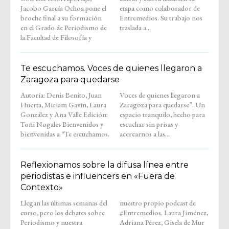
Jacobo García Ochoa pone el
etapa como colaborador de
broche final a su formación
Entremedios. Su trabajo nos
en el Grado de Periodismo de
traslada a...
la Facultad de Filosofía y
Te escuchamos. Voces de quienes llegaron a
Zaragoza para quedarse
Autoría: Denis Benito, Juan
Voces de quienes llegaron a
Huerta, Miriam Gavín, Laura
Zaragoza para quedarse”. Un
González y Ana Valle Edición:
espacio tranquilo, hecho para
Toñi Nogales Bienvenidos y
escuchar sin prisas y
bienvenidas a “Te escuchamos.
acercarnos a las...
Reflexionamos sobre la difusa línea entre
periodistas e influencers en «Fuera de
Contexto»
Llegan las últimas semanas del
nuestro propio podcast de
curso, pero los debates sobre
#Entremedios. Laura Jiménez,
Periodismo y nuestra
Adriana Pérez, Gisela de Mur