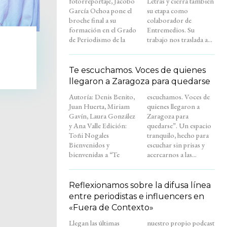
fotorreportaje, Jacobo
Letras y cierra también
García Ochoa pone el
su etapa como
broche final a su
colaborador de
formación en el Grado
Entremedios. Su
de Periodismo de la
trabajo nos traslada a...
o
Te escuchamos. Voces de quienes
llegaron a Zaragoza para quedarse
Autoría: Denis Benito,
escuchamos. Voces de
Juan Huerta, Miriam
quienes llegaron a
Gavín, Laura González
Zaragoza para
y Ana Valle Edición:
quedarse”. Un espacio
Toñi Nogales
tranquilo, hecho para
Bienvenidos y
escuchar sin prisas y
bienvenidas a “Te
acercarnos a las...
Reflexionamos sobre la difusa línea
entre periodistas e influencers en
«Fuera de Contexto»
Llegan las últimas
nuestro propio podcast