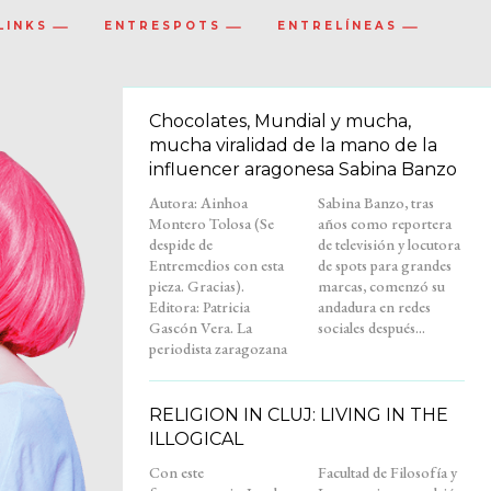
LINKS
ENTRESPOTS
ENTRELÍNEAS
Chocolates, Mundial y mucha,
mucha viralidad de la mano de la
influencer aragonesa Sabina Banzo
Autora: Ainhoa
Sabina Banzo, tras
Montero Tolosa (Se
años como reportera
despide de
de televisión y locutora
Entremedios con esta
de spots para grandes
pieza. Gracias).
marcas, comenzó su
Editora: Patricia
andadura en redes
Gascón Vera. La
sociales después...
periodista zaragozana
RELIGION IN CLUJ: LIVING IN THE
ILLOGICAL
Con este
Facultad de Filosofía y