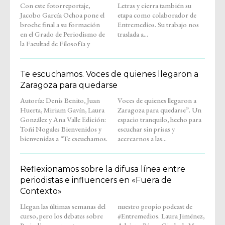
Con este fotorreportaje,
Letras y cierra también su
Jacobo García Ochoa pone el
etapa como colaborador de
broche final a su formación
Entremedios. Su trabajo nos
en el Grado de Periodismo de
traslada a...
la Facultad de Filosofía y
Te escuchamos. Voces de quienes llegaron a
Zaragoza para quedarse
Autoría: Denis Benito, Juan
Voces de quienes llegaron a
Huerta, Miriam Gavín, Laura
Zaragoza para quedarse”. Un
González y Ana Valle Edición:
espacio tranquilo, hecho para
Toñi Nogales Bienvenidos y
escuchar sin prisas y
bienvenidas a “Te escuchamos.
acercarnos a las...
Reflexionamos sobre la difusa línea entre
periodistas e influencers en «Fuera de
Contexto»
Llegan las últimas semanas del
nuestro propio podcast de
curso, pero los debates sobre
#Entremedios. Laura Jiménez,