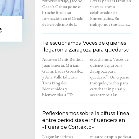
fotorreportaje, Jacobo
Letras y cierra también
García Ochoa pone el
su etapa como
broche final a su
colaborador de
formación en el Grado
Entremedios. Su
de Periodismo de la
trabajo nos traslada a...
e
Te escuchamos. Voces de quienes
llegaron a Zaragoza para quedarse
Autoría: Denis Benito,
escuchamos. Voces de
Juan Huerta, Miriam
quienes llegaron a
Gavín, Laura González
Zaragoza para
y Ana Valle Edición:
quedarse”. Un espacio
Toñi Nogales
tranquilo, hecho para
Bienvenidos y
escuchar sin prisas y
bienvenidas a “Te
acercarnos a las...
Reflexionamos sobre la difusa línea
entre periodistas e influencers en
«Fuera de Contexto»
Llegan las últimas
nuestro propio podcast