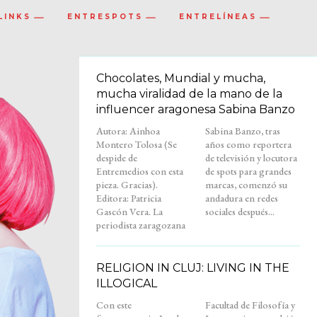
LINKS
ENTRESPOTS
ENTRELÍNEAS
Chocolates, Mundial y mucha,
mucha viralidad de la mano de la
influencer aragonesa Sabina Banzo
Autora: Ainhoa
Sabina Banzo, tras
Montero Tolosa (Se
años como reportera
despide de
de televisión y locutora
Entremedios con esta
de spots para grandes
pieza. Gracias).
marcas, comenzó su
Editora: Patricia
andadura en redes
Gascón Vera. La
sociales después...
periodista zaragozana
RELIGION IN CLUJ: LIVING IN THE
ILLOGICAL
Con este
Facultad de Filosofía y