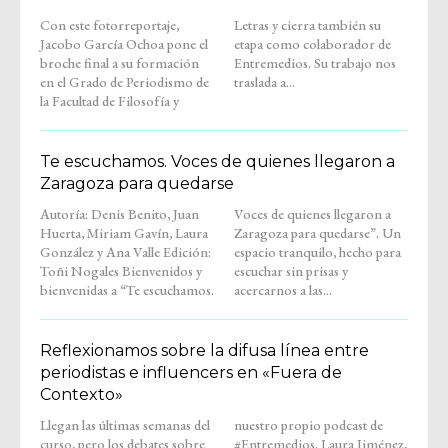
Con este fotorreportaje,
Letras y cierra también su
Jacobo García Ochoa pone el
etapa como colaborador de
broche final a su formación
Entremedios. Su trabajo nos
en el Grado de Periodismo de
traslada a...
la Facultad de Filosofía y
Te escuchamos. Voces de quienes llegaron a
Zaragoza para quedarse
Autoría: Denis Benito, Juan
Voces de quienes llegaron a
Huerta, Miriam Gavín, Laura
Zaragoza para quedarse”. Un
González y Ana Valle Edición:
espacio tranquilo, hecho para
Toñi Nogales Bienvenidos y
escuchar sin prisas y
bienvenidas a “Te escuchamos.
acercarnos a las...
Reflexionamos sobre la difusa línea entre
periodistas e influencers en «Fuera de
Contexto»
Llegan las últimas semanas del
nuestro propio podcast de
curso, pero los debates sobre
#Entremedios. Laura Jiménez,