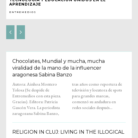
APRENDIZAJE
ENTREMEDIOS
Chocolates, Mundial y mucha, mucha
viralidad de la mano de la influencer
aragonesa Sabina Banzo
Autora: Ainhoa Montero
tras años como reportera de
Tolosa (Se despide de
televisión y locutora de spots
Entremedios con esta pieza.
para grandes marcas,
Gracias). Editora: Patricia
comenzó su andadura en
Gascón Vera. La periodista
redes sociales después...
zaragozana Sabina Banzo,
RELIGION IN CLUJ: LIVING IN THE ILLOGICAL