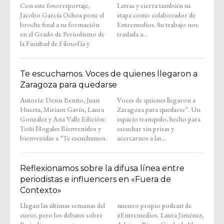
Con este fotorreportaje,
Letras y cierra también su
Jacobo García Ochoa pone el
etapa como colaborador de
broche final a su formación
Entremedios. Su trabajo nos
en el Grado de Periodismo de
traslada a...
la Facultad de Filosofía y
Te escuchamos. Voces de quienes llegaron a
Zaragoza para quedarse
Autoría: Denis Benito, Juan
Voces de quienes llegaron a
Huerta, Miriam Gavín, Laura
Zaragoza para quedarse”. Un
González y Ana Valle Edición:
espacio tranquilo, hecho para
Toñi Nogales Bienvenidos y
escuchar sin prisas y
bienvenidas a “Te escuchamos.
acercarnos a las...
Reflexionamos sobre la difusa línea entre
periodistas e influencers en «Fuera de
Contexto»
Llegan las últimas semanas del
nuestro propio podcast de
curso, pero los debates sobre
#Entremedios. Laura Jiménez,