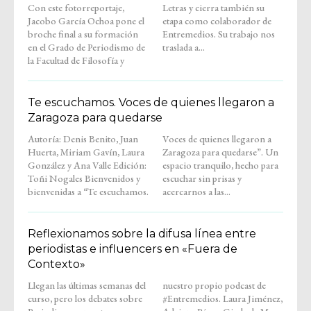
Con este fotorreportaje,
Letras y cierra también su
Jacobo García Ochoa pone el
etapa como colaborador de
broche final a su formación
Entremedios. Su trabajo nos
en el Grado de Periodismo de
traslada a...
la Facultad de Filosofía y
Te escuchamos. Voces de quienes llegaron a
Zaragoza para quedarse
Autoría: Denis Benito, Juan
Voces de quienes llegaron a
Huerta, Miriam Gavín, Laura
Zaragoza para quedarse”. Un
González y Ana Valle Edición:
espacio tranquilo, hecho para
Toñi Nogales Bienvenidos y
escuchar sin prisas y
bienvenidas a “Te escuchamos.
acercarnos a las...
Reflexionamos sobre la difusa línea entre
periodistas e influencers en «Fuera de
Contexto»
Llegan las últimas semanas del
nuestro propio podcast de
curso, pero los debates sobre
#Entremedios. Laura Jiménez,