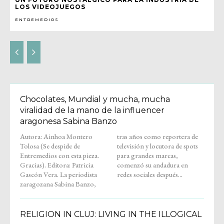
LOS VIDEOJUEGOS
ENTREMEDIOS
Chocolates, Mundial y mucha, mucha
viralidad de la mano de la influencer
aragonesa Sabina Banzo
Autora: Ainhoa Montero
tras años como reportera de
Tolosa (Se despide de
televisión y locutora de spots
Entremedios con esta pieza.
para grandes marcas,
Gracias). Editora: Patricia
comenzó su andadura en
Gascón Vera. La periodista
redes sociales después...
zaragozana Sabina Banzo,
RELIGION IN CLUJ: LIVING IN THE ILLOGICAL