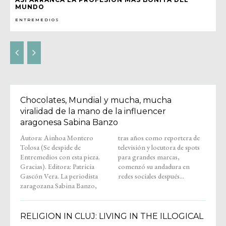
MUNDO
ENTREMEDIOS
Chocolates, Mundial y mucha, mucha
viralidad de la mano de la influencer
aragonesa Sabina Banzo
Autora: Ainhoa Montero
tras años como reportera de
Tolosa (Se despide de
televisión y locutora de spots
Entremedios con esta pieza.
para grandes marcas,
Gracias). Editora: Patricia
comenzó su andadura en
Gascón Vera. La periodista
redes sociales después...
zaragozana Sabina Banzo,
RELIGION IN CLUJ: LIVING IN THE ILLOGICAL