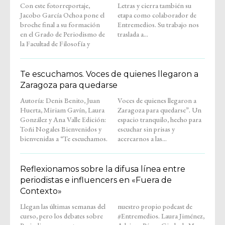
Con este fotorreportaje,
Letras y cierra también su
Jacobo García Ochoa pone el
etapa como colaborador de
broche final a su formación
Entremedios. Su trabajo nos
en el Grado de Periodismo de
traslada a...
la Facultad de Filosofía y
Te escuchamos. Voces de quienes llegaron a
Zaragoza para quedarse
Autoría: Denis Benito, Juan
Voces de quienes llegaron a
Huerta, Miriam Gavín, Laura
Zaragoza para quedarse”. Un
González y Ana Valle Edición:
espacio tranquilo, hecho para
Toñi Nogales Bienvenidos y
escuchar sin prisas y
bienvenidas a “Te escuchamos.
acercarnos a las...
Reflexionamos sobre la difusa línea entre
periodistas e influencers en «Fuera de
Contexto»
Llegan las últimas semanas del
nuestro propio podcast de
curso, pero los debates sobre
#Entremedios. Laura Jiménez,