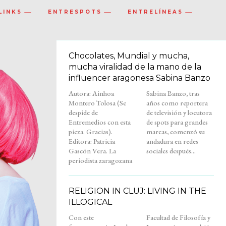
LINKS
ENTRESPOTS
ENTRELÍNEAS
Chocolates, Mundial y mucha,
mucha viralidad de la mano de la
influencer aragonesa Sabina Banzo
Autora: Ainhoa
Sabina Banzo, tras
Montero Tolosa (Se
años como reportera
despide de
de televisión y locutora
Entremedios con esta
de spots para grandes
pieza. Gracias).
marcas, comenzó su
Editora: Patricia
andadura en redes
Gascón Vera. La
sociales después...
periodista zaragozana
RELIGION IN CLUJ: LIVING IN THE
ILLOGICAL
Con este
Facultad de Filosofía y