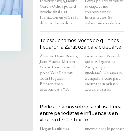
fotorreportaje, Jacobo
Letras y cierra también
García Ochoa pone el
su etapa como
broche final a su
colaborador de
formación en el Grado
Entremedios. Su
de Periodismo de la
trabajo nos traslada a...
Te escuchamos. Voces de quienes
llegaron a Zaragoza para quedarse
Autoría: Denis Benito,
escuchamos. Voces de
Juan Huerta, Miriam
quienes llegaron a
Gavín, Laura González
Zaragoza para
y Ana Valle Edición:
quedarse”. Un espacio
Toñi Nogales
tranquilo, hecho para
Bienvenidos y
escuchar sin prisas y
bienvenidas a “Te
acercarnos a las...
Reflexionamos sobre la difusa línea
entre periodistas e influencers en
«Fuera de Contexto»
Llegan las últimas
nuestro propio podcast