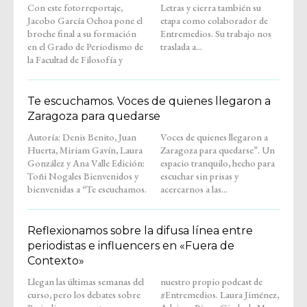
Con este fotorreportaje,
Letras y cierra también su
Jacobo García Ochoa pone el
etapa como colaborador de
broche final a su formación
Entremedios. Su trabajo nos
en el Grado de Periodismo de
traslada a...
la Facultad de Filosofía y
Te escuchamos. Voces de quienes llegaron a
Zaragoza para quedarse
Autoría: Denis Benito, Juan
Voces de quienes llegaron a
Huerta, Miriam Gavín, Laura
Zaragoza para quedarse”. Un
González y Ana Valle Edición:
espacio tranquilo, hecho para
Toñi Nogales Bienvenidos y
escuchar sin prisas y
bienvenidas a “Te escuchamos.
acercarnos a las...
Reflexionamos sobre la difusa línea entre
periodistas e influencers en «Fuera de
Contexto»
Llegan las últimas semanas del
nuestro propio podcast de
curso, pero los debates sobre
#Entremedios. Laura Jiménez,