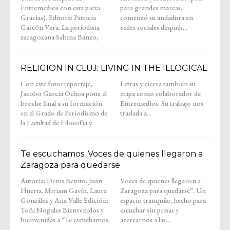
Entremedios con esta pieza.
para grandes marcas,
Gracias). Editora: Patricia
comenzó su andadura en
Gascón Vera. La periodista
redes sociales después...
zaragozana Sabina Banzo,
RELIGION IN CLUJ: LIVING IN THE ILLOGICAL
Con este fotorreportaje,
Letras y cierra también su
Jacobo García Ochoa pone el
etapa como colaborador de
broche final a su formación
Entremedios. Su trabajo nos
en el Grado de Periodismo de
traslada a...
la Facultad de Filosofía y
Te escuchamos. Voces de quienes llegaron a
Zaragoza para quedarse
Autoría: Denis Benito, Juan
Voces de quienes llegaron a
Huerta, Miriam Gavín, Laura
Zaragoza para quedarse”. Un
González y Ana Valle Edición:
espacio tranquilo, hecho para
Toñi Nogales Bienvenidos y
escuchar sin prisas y
bienvenidas a “Te escuchamos.
acercarnos a las...