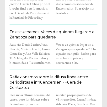
Jacobo García Ochoa pone el
etapa como colaborador de
broche final a su formación
Entremedios. Su trabajo nos
en el Grado de Periodismo de
traslada a...
la Facultad de Filosofía y
Te escuchamos. Voces de quienes llegaron a
Zaragoza para quedarse
Autoría: Denis Benito, Juan
Voces de quienes llegaron a
Huerta, Miriam Gavín, Laura
Zaragoza para quedarse”. Un
González y Ana Valle Edición:
espacio tranquilo, hecho para
Toñi Nogales Bienvenidos y
escuchar sin prisas y
bienvenidas a “Te escuchamos.
acercarnos a las...
Reflexionamos sobre la difusa línea entre
periodistas e influencers en «Fuera de
Contexto»
Llegan las últimas semanas del
nuestro propio podcast de
curso, pero los debates sobre
#Entremedios. Laura Jiménez,
Periodismo y nuestra
Adriana Pérez, Gisela de Mur