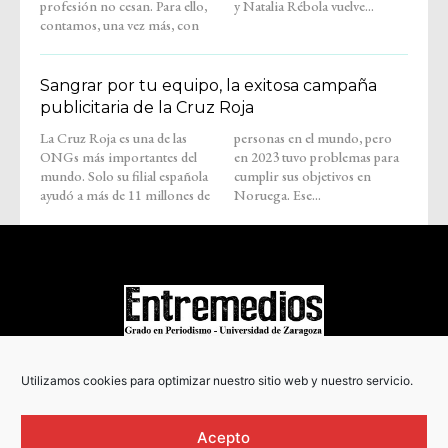
profesión no cesan. Para ello,
y Natalia Rébola vuelve...
contamos, una vez más, con
Sangrar por tu equipo, la exitosa campaña
publicitaria de la Cruz Roja
La Cruz Roja es una de las
personas en el mundo, pero
ONGs más importantes del
en 2023 tuvo problemas para
mundo. Solo su filial española
cumplir sus objetivos en
ayudó a más de 11 millones de
Noruega. Ese...
COPYRIGHT © 2022
Utilizamos cookies para optimizar nuestro sitio web y nuestro servicio.
Acepto