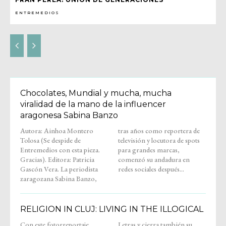
ENTREMEDIOS
Chocolates, Mundial y mucha, mucha
viralidad de la mano de la influencer
aragonesa Sabina Banzo
Autora: Ainhoa Montero
tras años como reportera de
Tolosa (Se despide de
televisión y locutora de spots
Entremedios con esta pieza.
para grandes marcas,
Gracias). Editora: Patricia
comenzó su andadura en
Gascón Vera. La periodista
redes sociales después...
zaragozana Sabina Banzo,
RELIGION IN CLUJ: LIVING IN THE ILLOGICAL
Con este fotorreportaje,
Letras y cierra también su