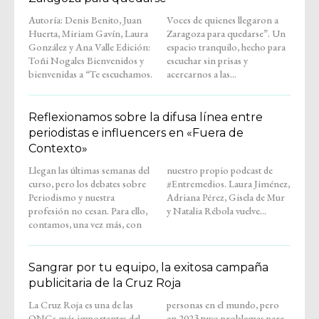
Autoría: Denis Benito, Juan
Voces de quienes llegaron a
Huerta, Miriam Gavín, Laura
Zaragoza para quedarse”. Un
González y Ana Valle Edición:
espacio tranquilo, hecho para
Toñi Nogales Bienvenidos y
escuchar sin prisas y
bienvenidas a “Te escuchamos.
acercarnos a las...
Reflexionamos sobre la difusa línea entre
periodistas e influencers en «Fuera de
Contexto»
Llegan las últimas semanas del
nuestro propio podcast de
curso, pero los debates sobre
#Entremedios. Laura Jiménez,
Periodismo y nuestra
Adriana Pérez, Gisela de Mur
profesión no cesan. Para ello,
y Natalia Rébola vuelve...
contamos, una vez más, con
Sangrar por tu equipo, la exitosa campaña
publicitaria de la Cruz Roja
La Cruz Roja es una de las
personas en el mundo, pero
ONGs más importantes del
en 2023 tuvo problemas para