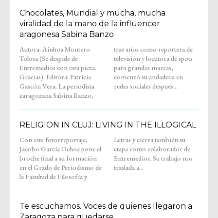
Chocolates, Mundial y mucha, mucha
viralidad de la mano de la influencer
aragonesa Sabina Banzo
Autora: Ainhoa Montero
tras años como reportera de
Tolosa (Se despide de
televisión y locutora de spots
Entremedios con esta pieza.
para grandes marcas,
Gracias). Editora: Patricia
comenzó su andadura en
Gascón Vera. La periodista
redes sociales después...
zaragozana Sabina Banzo,
RELIGION IN CLUJ: LIVING IN THE ILLOGICAL
Con este fotorreportaje,
Letras y cierra también su
Jacobo García Ochoa pone el
etapa como colaborador de
broche final a su formación
Entremedios. Su trabajo nos
en el Grado de Periodismo de
traslada a...
la Facultad de Filosofía y
Te escuchamos. Voces de quienes llegaron a
Zaragoza para quedarse