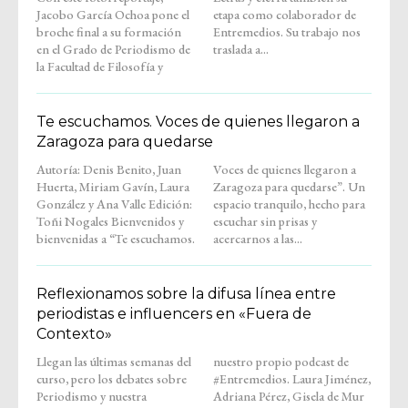
Jacobo García Ochoa pone el
etapa como colaborador de
broche final a su formación
Entremedios. Su trabajo nos
en el Grado de Periodismo de
traslada a...
la Facultad de Filosofía y
Te escuchamos. Voces de quienes llegaron a
Zaragoza para quedarse
Autoría: Denis Benito, Juan
Voces de quienes llegaron a
Huerta, Miriam Gavín, Laura
Zaragoza para quedarse”. Un
González y Ana Valle Edición:
espacio tranquilo, hecho para
Toñi Nogales Bienvenidos y
escuchar sin prisas y
bienvenidas a “Te escuchamos.
acercarnos a las...
Reflexionamos sobre la difusa línea entre
periodistas e influencers en «Fuera de
Contexto»
Llegan las últimas semanas del
nuestro propio podcast de
curso, pero los debates sobre
#Entremedios. Laura Jiménez,
Periodismo y nuestra
Adriana Pérez, Gisela de Mur