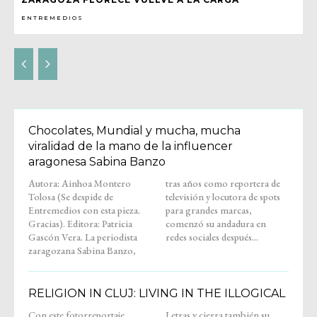
ENTREMEDIOS
Chocolates, Mundial y mucha, mucha
viralidad de la mano de la influencer
aragonesa Sabina Banzo
Autora: Ainhoa Montero
tras años como reportera de
Tolosa (Se despide de
televisión y locutora de spots
Entremedios con esta pieza.
para grandes marcas,
Gracias). Editora: Patricia
comenzó su andadura en
Gascón Vera. La periodista
redes sociales después...
zaragozana Sabina Banzo,
RELIGION IN CLUJ: LIVING IN THE ILLOGICAL
Con este fotorreportaje,
Letras y cierra también su