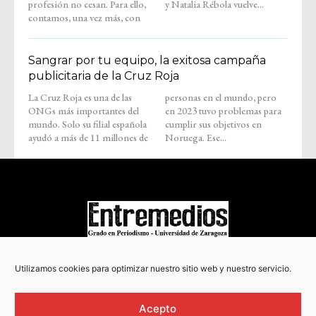
profesión no cesan. Para ello,
y Natalia Rébola vuelve...
contamos, una vez más, con
Sangrar por tu equipo, la exitosa campaña
publicitaria de la Cruz Roja
La Cruz Roja es una de las
personas en el mundo, pero
ONGs más importantes del
en 2023 tuvo problemas para
mundo. Solo su filial española
cumplir sus objetivos en
ayudó a más de 11 millones de
Noruega. Ese...
COPYRIGHT © 2022
Utilizamos cookies para optimizar nuestro sitio web y nuestro servicio.
Acepto