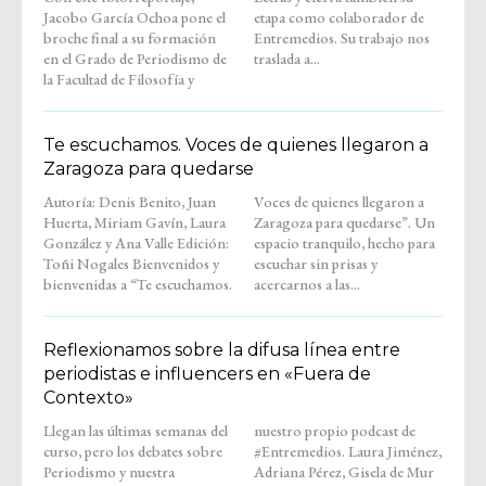
Jacobo García Ochoa pone el
etapa como colaborador de
broche final a su formación
Entremedios. Su trabajo nos
en el Grado de Periodismo de
traslada a...
la Facultad de Filosofía y
Te escuchamos. Voces de quienes llegaron a
Zaragoza para quedarse
Autoría: Denis Benito, Juan
Voces de quienes llegaron a
Huerta, Miriam Gavín, Laura
Zaragoza para quedarse”. Un
González y Ana Valle Edición:
espacio tranquilo, hecho para
Toñi Nogales Bienvenidos y
escuchar sin prisas y
bienvenidas a “Te escuchamos.
acercarnos a las...
Reflexionamos sobre la difusa línea entre
periodistas e influencers en «Fuera de
Contexto»
Llegan las últimas semanas del
nuestro propio podcast de
curso, pero los debates sobre
#Entremedios. Laura Jiménez,
Periodismo y nuestra
Adriana Pérez, Gisela de Mur