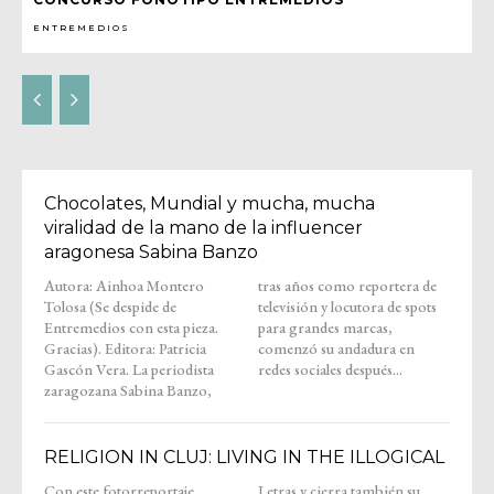
ENTREMEDIOS
Chocolates, Mundial y mucha, mucha
viralidad de la mano de la influencer
aragonesa Sabina Banzo
Autora: Ainhoa Montero
tras años como reportera de
Tolosa (Se despide de
televisión y locutora de spots
Entremedios con esta pieza.
para grandes marcas,
Gracias). Editora: Patricia
comenzó su andadura en
Gascón Vera. La periodista
redes sociales después...
zaragozana Sabina Banzo,
RELIGION IN CLUJ: LIVING IN THE ILLOGICAL
Con este fotorreportaje,
Letras y cierra también su