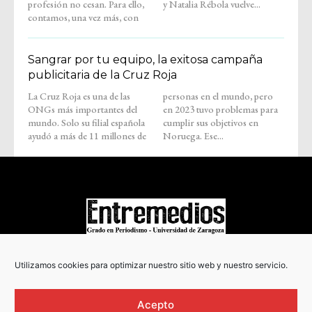
profesión no cesan. Para ello,
y Natalia Rébola vuelve...
contamos, una vez más, con
Sangrar por tu equipo, la exitosa campaña
publicitaria de la Cruz Roja
La Cruz Roja es una de las
personas en el mundo, pero
ONGs más importantes del
en 2023 tuvo problemas para
mundo. Solo su filial española
cumplir sus objetivos en
ayudó a más de 11 millones de
Noruega. Ese...
COPYRIGHT © 2022
Utilizamos cookies para optimizar nuestro sitio web y nuestro servicio.
Acepto