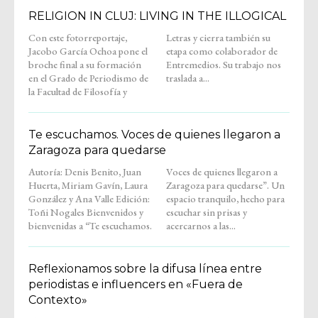
RELIGION IN CLUJ: LIVING IN THE ILLOGICAL
Con este fotorreportaje,
Letras y cierra también su
Jacobo García Ochoa pone el
etapa como colaborador de
broche final a su formación
Entremedios. Su trabajo nos
en el Grado de Periodismo de
traslada a...
la Facultad de Filosofía y
Te escuchamos. Voces de quienes llegaron a
Zaragoza para quedarse
Autoría: Denis Benito, Juan
Voces de quienes llegaron a
Huerta, Miriam Gavín, Laura
Zaragoza para quedarse”. Un
González y Ana Valle Edición:
espacio tranquilo, hecho para
Toñi Nogales Bienvenidos y
escuchar sin prisas y
bienvenidas a “Te escuchamos.
acercarnos a las...
Reflexionamos sobre la difusa línea entre
periodistas e influencers en «Fuera de
Contexto»