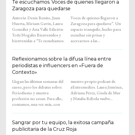
Te escuchamos. Voces de quienes llegaron a
Zaragoza para quedarse
Autoría: Denis Benito, Juan
Voces de quienes llegaron a
Huerta, Miriam Gavín, Laura
Zaragoza para quedarse”. Un
González y Ana Valle Edición:
espacio tranquilo, hecho para
Toñi Nogales Bienvenidos y
escuchar sin prisas y
bienvenidas a “Te escuchamos.
acercarnos a las...
Reflexionamos sobre la difusa línea entre
periodistas e influencers en «Fuera de
Contexto»
Llegan las últimas semanas del
nuestro propio podcast de
curso, pero los debates sobre
#Entremedios. Laura Jiménez,
Periodismo y nuestra
Adriana Pérez, Gisela de Mur
profesión no cesan. Para ello,
y Natalia Rébola vuelve...
contamos, una vez más, con
Sangrar por tu equipo, la exitosa campaña
publicitaria de la Cruz Roja