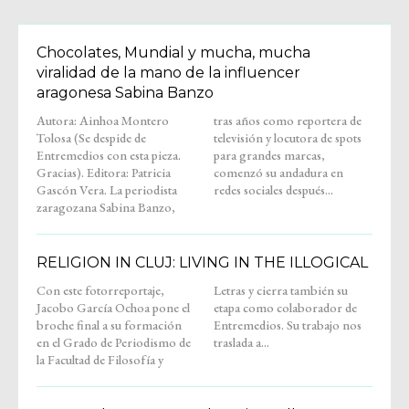
Chocolates, Mundial y mucha, mucha
viralidad de la mano de la influencer
aragonesa Sabina Banzo
Autora: Ainhoa Montero
tras años como reportera de
Tolosa (Se despide de
televisión y locutora de spots
Entremedios con esta pieza.
para grandes marcas,
Gracias). Editora: Patricia
comenzó su andadura en
Gascón Vera. La periodista
redes sociales después...
zaragozana Sabina Banzo,
RELIGION IN CLUJ: LIVING IN THE ILLOGICAL
Con este fotorreportaje,
Letras y cierra también su
Jacobo García Ochoa pone el
etapa como colaborador de
broche final a su formación
Entremedios. Su trabajo nos
en el Grado de Periodismo de
traslada a...
la Facultad de Filosofía y