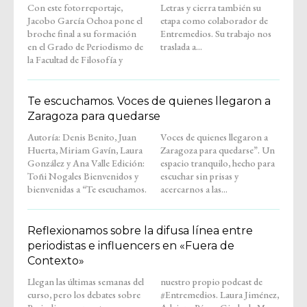
Con este fotorreportaje,
Letras y cierra también su
Jacobo García Ochoa pone el
etapa como colaborador de
broche final a su formación
Entremedios. Su trabajo nos
en el Grado de Periodismo de
traslada a...
la Facultad de Filosofía y
Te escuchamos. Voces de quienes llegaron a
Zaragoza para quedarse
Autoría: Denis Benito, Juan
Voces de quienes llegaron a
Huerta, Miriam Gavín, Laura
Zaragoza para quedarse”. Un
González y Ana Valle Edición:
espacio tranquilo, hecho para
Toñi Nogales Bienvenidos y
escuchar sin prisas y
bienvenidas a “Te escuchamos.
acercarnos a las...
Reflexionamos sobre la difusa línea entre
periodistas e influencers en «Fuera de
Contexto»
Llegan las últimas semanas del
nuestro propio podcast de
curso, pero los debates sobre
#Entremedios. Laura Jiménez,