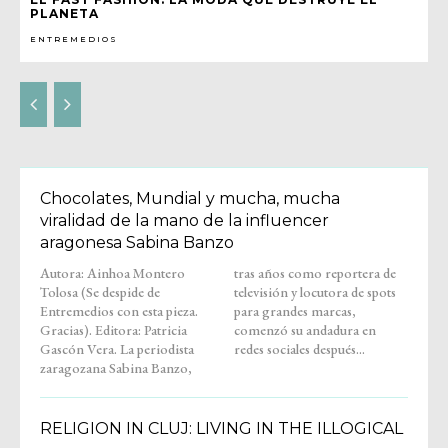
PLANETA
ENTREMEDIOS
Chocolates, Mundial y mucha, mucha
viralidad de la mano de la influencer
aragonesa Sabina Banzo
Autora: Ainhoa Montero
tras años como reportera de
Tolosa (Se despide de
televisión y locutora de spots
Entremedios con esta pieza.
para grandes marcas,
Gracias). Editora: Patricia
comenzó su andadura en
Gascón Vera. La periodista
redes sociales después...
zaragozana Sabina Banzo,
RELIGION IN CLUJ: LIVING IN THE ILLOGICAL