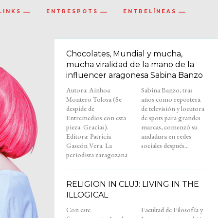
LINKS
ENTRESPOTS
ENTRELÍNEAS
Chocolates, Mundial y mucha,
mucha viralidad de la mano de la
influencer aragonesa Sabina Banzo
Autora: Ainhoa
Sabina Banzo, tras
Montero Tolosa (Se
años como reportera
despide de
de televisión y locutora
Entremedios con esta
de spots para grandes
pieza. Gracias).
marcas, comenzó su
Editora: Patricia
andadura en redes
Gascón Vera. La
sociales después...
periodista zaragozana
RELIGION IN CLUJ: LIVING IN THE
ILLOGICAL
Con este
Facultad de Filosofía y