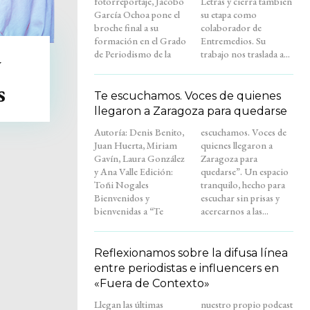
fotorreportaje, Jacobo
Letras y cierra también
García Ochoa pone el
su etapa como
broche final a su
colaborador de
formación en el Grado
Entremedios. Su
de Periodismo de la
trabajo nos traslada a...
y
s
Te escuchamos. Voces de quienes
llegaron a Zaragoza para quedarse
Autoría: Denis Benito,
escuchamos. Voces de
Juan Huerta, Miriam
quienes llegaron a
Gavín, Laura González
Zaragoza para
y Ana Valle Edición:
quedarse”. Un espacio
Toñi Nogales
tranquilo, hecho para
Bienvenidos y
escuchar sin prisas y
bienvenidas a “Te
acercarnos a las...
Reflexionamos sobre la difusa línea
entre periodistas e influencers en
«Fuera de Contexto»
Llegan las últimas
nuestro propio podcast