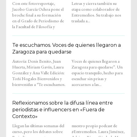
Con este fotorreportaje,
Letras y cierra también su
Jacobo García Ochoa pone el
etapa como colaborador de
broche final a su formación
Entremedios. Su trabajo nos
en el Grado de Periodismo de
traslada a...
la Facultad de Filosofía y
Te escuchamos. Voces de quienes llegaron a
Zaragoza para quedarse
Autoría: Denis Benito, Juan
Voces de quienes llegaron a
Huerta, Miriam Gavín, Laura
Zaragoza para quedarse”. Un
González y Ana Valle Edición:
espacio tranquilo, hecho para
Toñi Nogales Bienvenidos y
escuchar sin prisas y
bienvenidas a “Te escuchamos.
acercarnos a las...
Reflexionamos sobre la difusa línea entre
periodistas e influencers en «Fuera de
Contexto»
Llegan las últimas semanas del
nuestro propio podcast de
curso, pero los debates sobre
#Entremedios. Laura Jiménez,