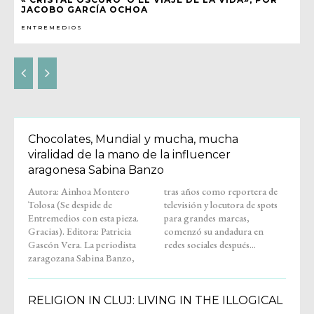
JACOBO GARCÍA OCHOA
ENTREMEDIOS
Chocolates, Mundial y mucha, mucha
viralidad de la mano de la influencer
aragonesa Sabina Banzo
Autora: Ainhoa Montero
tras años como reportera de
Tolosa (Se despide de
televisión y locutora de spots
Entremedios con esta pieza.
para grandes marcas,
Gracias). Editora: Patricia
comenzó su andadura en
Gascón Vera. La periodista
redes sociales después...
zaragozana Sabina Banzo,
RELIGION IN CLUJ: LIVING IN THE ILLOGICAL