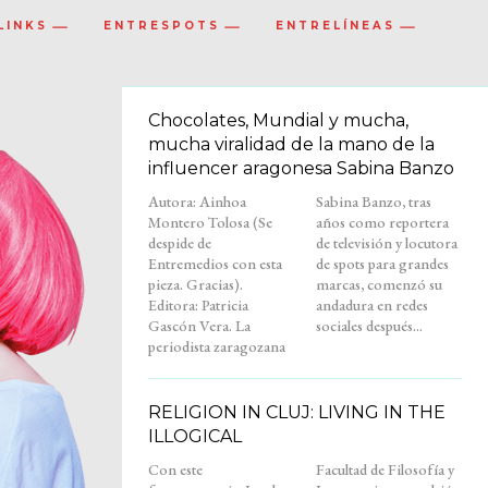
LINKS
ENTRESPOTS
ENTRELÍNEAS
Chocolates, Mundial y mucha,
mucha viralidad de la mano de la
influencer aragonesa Sabina Banzo
Autora: Ainhoa
Sabina Banzo, tras
Montero Tolosa (Se
años como reportera
despide de
de televisión y locutora
Entremedios con esta
de spots para grandes
pieza. Gracias).
marcas, comenzó su
Editora: Patricia
andadura en redes
Gascón Vera. La
sociales después...
periodista zaragozana
RELIGION IN CLUJ: LIVING IN THE
ILLOGICAL
Con este
Facultad de Filosofía y