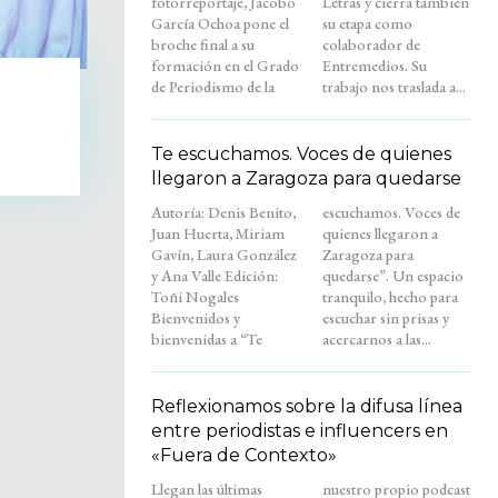
fotorreportaje, Jacobo
Letras y cierra también
García Ochoa pone el
su etapa como
broche final a su
colaborador de
formación en el Grado
Entremedios. Su
de Periodismo de la
trabajo nos traslada a...
Te escuchamos. Voces de quienes
llegaron a Zaragoza para quedarse
Autoría: Denis Benito,
escuchamos. Voces de
Juan Huerta, Miriam
quienes llegaron a
Gavín, Laura González
Zaragoza para
y Ana Valle Edición:
quedarse”. Un espacio
Toñi Nogales
tranquilo, hecho para
Bienvenidos y
escuchar sin prisas y
bienvenidas a “Te
acercarnos a las...
Reflexionamos sobre la difusa línea
entre periodistas e influencers en
«Fuera de Contexto»
Llegan las últimas
nuestro propio podcast