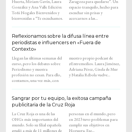
Huerta, Miriam Gavín, Laura
Zaragoza para quedarse”. Un
González y Ana Valle Edición:
espacio tranquilo, hecho para
Toñi Nogales Bienvenidos y
escuchar sin prisas y
bienvenidas a “Te escuchamos.
acercarnos a las...
Reflexionamos sobre la difusa línea entre
periodistas e influencers en «Fuera de
Contexto»
Llegan las últimas semanas del
nuestro propio podcast de
curso, pero los debates sobre
#Entremedios. Laura Jiménez,
Periodismo y nuestra
Adriana Pérez, Gisela de Mur
profesión no cesan. Para ello,
y Natalia Rébola vuelve...
contamos, una vez más, con
Sangrar por tu equipo, la exitosa campaña
publicitaria de la Cruz Roja
La Cruz Roja es una de las
personas en el mundo, pero
ONGs más importantes del
en 2023 tuvo problemas para
mundo. Solo su filial española
cumplir sus objetivos en
ayudó a más de 11 millones de
Noruega. Ese...