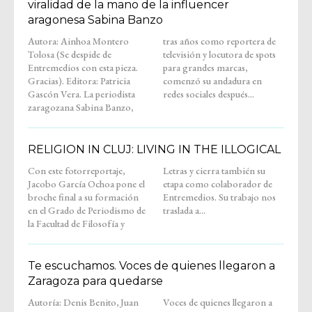
viralidad de la mano de la influencer
aragonesa Sabina Banzo
Autora: Ainhoa Montero
tras años como reportera de
Tolosa (Se despide de
televisión y locutora de spots
Entremedios con esta pieza.
para grandes marcas,
Gracias). Editora: Patricia
comenzó su andadura en
Gascón Vera. La periodista
redes sociales después...
zaragozana Sabina Banzo,
RELIGION IN CLUJ: LIVING IN THE ILLOGICAL
Con este fotorreportaje,
Letras y cierra también su
Jacobo García Ochoa pone el
etapa como colaborador de
broche final a su formación
Entremedios. Su trabajo nos
en el Grado de Periodismo de
traslada a...
la Facultad de Filosofía y
Te escuchamos. Voces de quienes llegaron a
Zaragoza para quedarse
Autoría: Denis Benito, Juan
Voces de quienes llegaron a